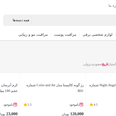
ره ما
لوازم شخصی برقی
مراقبت پوست
مراقبت مو و زیبایی
امتیاز
تاریخ
صعودی
نزولی
رژ لب جامد این لی مدل Night Angel شماره
رژ گونه کالیستا مدل Color and Art شماره
کرم آبرسان ها
B01
حجم 180 میلی لیتر
ناموجود
ناموجود
2.5
4.5
23,000
120,000
تومان
توما