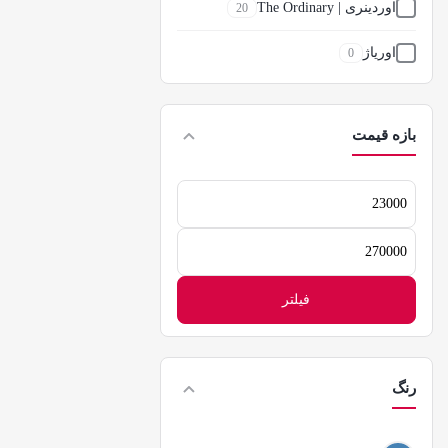
اوردینری | The Ordinary
20
اوریاژ
0
اون
1
بازه قیمت
ایزیدن
2
ایمجز
0
حداقل
قیمت
بالانس | Balance
1
حداکثر
قیمت
بایو آکوا
1
فیلتر
بیزانس
0
بیزانس byzance
0
رنگ
بیودرما
1