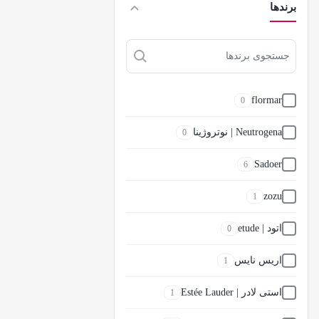
برندها
flormar
0
Neutrogena | نوتروژینا
0
Sadoer
6
zozu
1
اتود | etude
0
اریس نایس
1
استی لادر | Estée Lauder
1