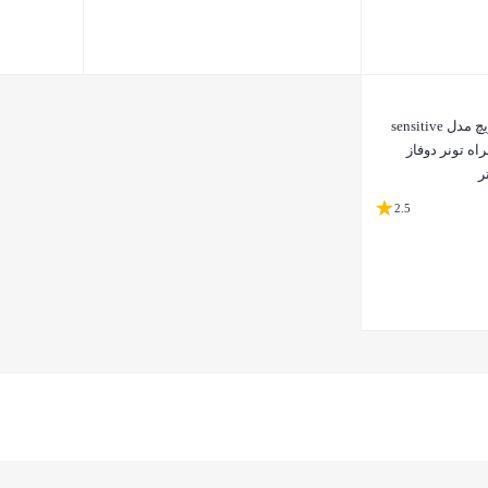
بستن
بستن
ژل شستشو صورت بایوریچ مدل sensitive
 همراه تونر دوفاز
2.5