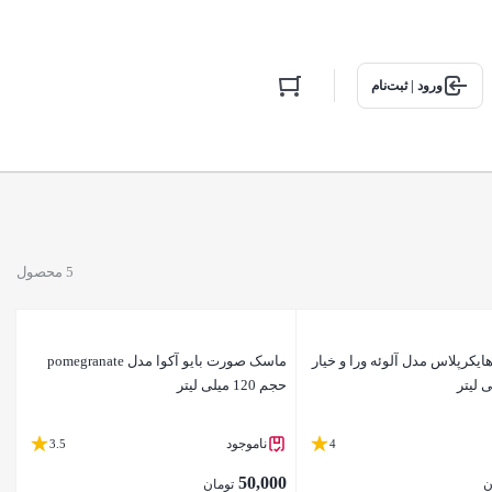
ورود | ثبت‌نام
5 محصول
یکرپلاس مدل آلوئه ورا و خیار
ماسک صورت بایو آکوا مدل pomegranate
حجم 120 میلی لیتر
ناموجود
3.5
4
50,000
ن
تومان