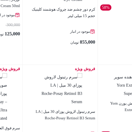
 Cream 50ml
58%
کرم دور چشم ضد چروک هوشمند کلینیک
موجود در ان
حجم 15 میلی لیتر
300,000
موجود در انبار
125,000
توم
855,000
تومان
فروش ویژه
فروش ویژه
بستن
بستن
ریمل حجم دهنده سوپر لش یورن Yorn
Extr
سرم رتینول لاروش پوزای 30 میل | LA
Roche-Posay Retinol B3 Serum
سرم فوق العا