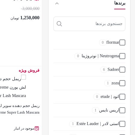
برندها
3,000,000
1,250,000
تومان
flormar
0
Neutrogena | نوتروژینا
0
Sadoer
6
فروش ویژه
بستن
zozu
1
اتود | etude
0
اریس نایس
1
eme Super Lash Mascara
استی لادر | Estée Lauder
1
موجود در انبار