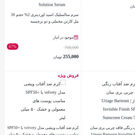
ان
سرم سالسلیک اسید اوردینری 2% حجم 30
مل کارتن مخملی و دو برچسبه
موجود در انبار
67%
768,000
255,000
تومان
فروش ویژه
بستن
 رنگی فاقد چربی بری سان
کرم ضد آفتاب ویشی مدل velvety با +SPF50
| Uriage Bariesun Invisible Finish
مناسب پوست های معمولی و خشک ۵۰ میلی