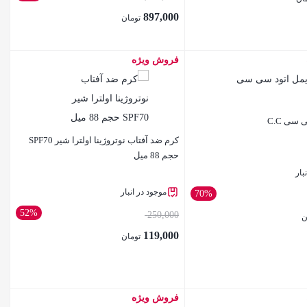
897,000
تومان
فروش ویژه
بستن
سی C.C
کرم ضد آفتاب نوتروژینا اولترا شیر SPF70
حجم 88 میل
بار
موجود در انبار
70%
52%
250,000
ن
119,000
تومان
فروش ویژه
بستن