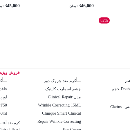
345,000
346,000
تومان
توم
82%
فروش ویژه
بستن
بستن
دور چشم دابل سرم کلارنس ا Clarins
کرم ضد آفتاب
اوریاژ 