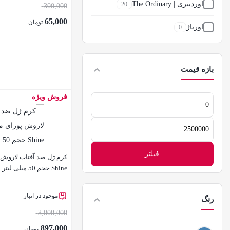
اوردینری | The Ordinary
20
300,000
65,000
تومان
اوریاژ
0
اون
1
بازه قیمت
ایزیدن
2
ایمجز
0
فروش ویژه
حداقل
بستن
قیمت
بالانس | Balance
1
حداکثر
قیمت
بایو آکوا
1
فیلتر
بیزانس
0
Shine حجم 50 میلی لیتر
بیزانس byzance
0
موجود در انبار
رنگ
بیودرما
1
3,000,000
897,000
تومان