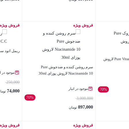
فروش ویژه
فروش ویژه
بستن
بستن
ریمل اتود سی 
سرم ضد چروک Pure Vitamin C10 لاروش
سرم روشن کننده و ضدجوش Pure
موجود در ان
Niacinamide 10 لاروش پوزای 30ml
250,000
موجود در انبار
70%
74,000
توما
70%
3,000,000
897,000
تومان
فروش ویژه
فروش ویژه
بستن
بستن