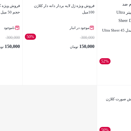
فروش ویژه ژل لایه بردار دانه دار کلاژن
100میل
حجم 50 میل
موجود در انبار
ناموجود
کرم ضد آفتاب نوتروژینا مدل Ultra Sheer 45
50%
300,000
300,000
150,000
150,000
تومان
توم
52%
بستن
بستن
ش صورت کلاژن
50%