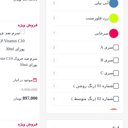
بیودرما اسپات
آبی نیلی
1
5
بیول
0
زرد فلورسنت
5
فروش ویژه
بستن
پریم
3
سرخابی
7
خط چشم گوزنی کینگ بیوتی
0
سری A
2
درمالیفت
1
سری B
2
پوزای 30ml
دیاموند
1
سری C
1
دیاموند بیوتی
0
موجود در انبار
شماره 01 (رنگ روشن )
1
3,000,000
ریمل پوکه فلزی مکس گرل حجم
0
897,000
شماره 02 (رنگ متوسط )
تومان
1
دهنده
صورتی مرجانی
6
ریمل مکس لیدی گاش
0
فروش ویژه
زارا |zara
0
بستن
کرم