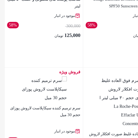
SPF50 Sunscreen
لیتر
بار
موجود در انبار
58%
58%
300,000
125,000
ان
تومان
فروش ویژه
بستن
سرم ترمیم کننده سیکاپلاست لاروش پوزای
حجم 30 میل
موجود در انبار
ده غلیظ صورت افکلار لاروش