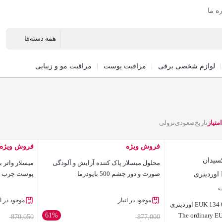
ره ما
لوازم شخصی برقی
مراقبت پوست
مراقبت مو و زیبایی
امتیاز
تاریخ
صعودی
نزولی
فروش ویژه
فروش ویژه
محلول میسلار پاک کننده آرایش و آلودگی
صورت و دور چشم 500 بایودرما
پوست چرب و مختل
موجود در انبار
موجود در ان
سرم آنتی اکسیدان EUK 134 0.1% اوردینری
ت | The ordinary EUK 134
61%
870,050
877,000