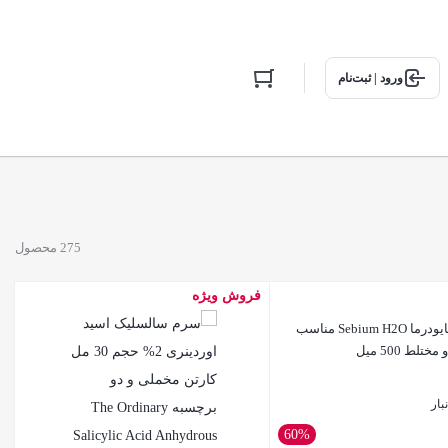
ورود | ثبت‌نام
275 محصول
فروش ویژه
میسلار واتر بایودرما Sebium H2O مناسب
ط 500 میل
بار
60%