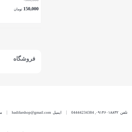
کلاژن BB حجم 50 میل
150,000
تومان
فروش ویژه کرم کلاژن کاسه ای
0
آبرسان و جوانساز حلزون
بستن
فوم فیس واش صورت کلاژن
0
کرم پودر ب ب گلدن دریم spf15
0
فروشگاه
کرم سوسپانسیون ویتامین سی
0
سیلکونی 30% اوردینری
کرم کلاژن کاسه ای حلزون
0
کلارینس | CLARINS
0
کلینیک | Clinique
0
تلفن
۰۹۱۴۶۰۱۸۸۳۲
,
04444234384
ایمیل
hadifarshop@gmail.com
ما 24 ساعته 7 روز هفت
لاروش پوزای
0