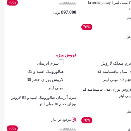
پوزای حجم ۳۰ میلی لیتر ا la roche posay
70%
3,000,000
e
897,000
تومان
بار
70%
ان
فروش ویژه
بستن
وش پوزای مدل نیاسینامید کد
سرم‌ آبرسان هیالورونیک اسید و B5 لاروش
پوزای حجم 30 میلی لیتر
بار
موجود در انبار
70%
70%
3,000,000
ان