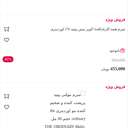
فروش ویژه
بستن
سرم همه کاره(بافه)+کوپر مس پپتید %1 اوردینری
ناموجود
46%
850,000
455,000
تومان
فروش ویژه
بستن