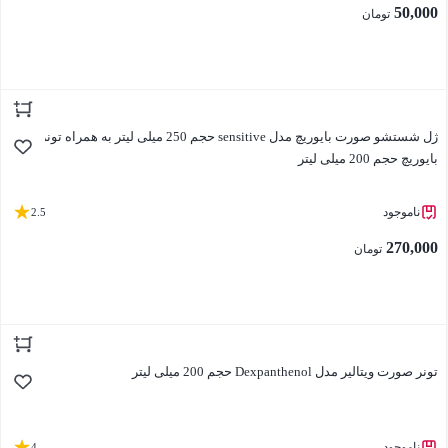
50,000
تومان
بستن
ژل شستشو صورت بایوریچ مدل sensitive حجم 250 میلی لیتر به همراه تونر دوفاز
بایوریچ حجم 200 میلی لیتر
ناموجود
2.5
270,000
تومان
بستن
تونر صورت ویتالیر مدل Dexpanthenol حجم 200 میلی لیتر
ناموجود
4