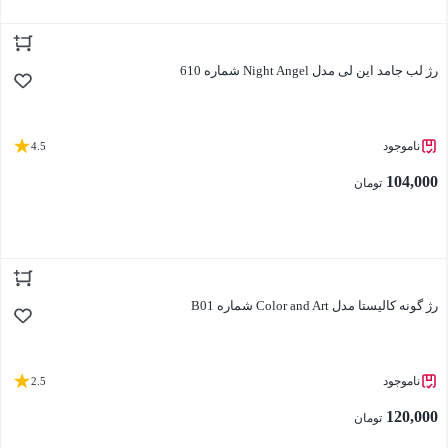
بستن
رژ لب جامد این لی مدل Night Angel شماره 610
ناموجود
4.5
104,000
تومان
بستن
رژ گونه کالیستا مدل Color and Art شماره B01
ناموجود
2.5
120,000
تومان