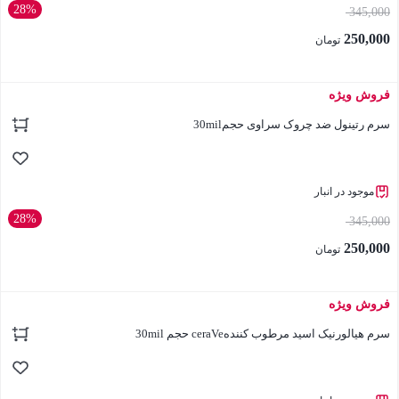
28%
345,000
250,000
تومان
فروش ویژه
بستن
سرم رتینول ضد چروک سراوی حجم30mil
موجود در انبار
28%
345,000
250,000
تومان
فروش ویژه
بستن
سرم هیالورنیک اسید مرطوب کنندهceraVe حجم 30mil