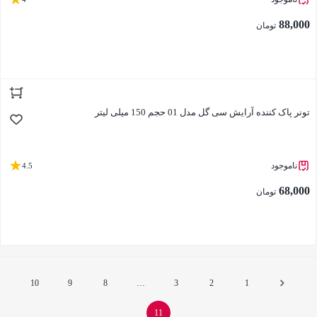
88,000
تومان
بستن
تونر پاک کننده آرایش سی گل مدل 01 حجم 150 میلی لیتر
ناموجود
4.5
68,000
تومان
بستن
10
9
8
…
3
2
1
11