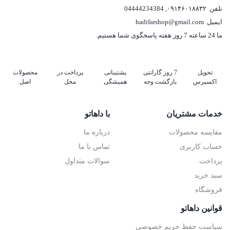
تلفن
۰۹۱۴۶۰۱۸۸۳۲
,
04444234384
ایمیل
hadifarshop@gmail.com
ما 24 ساعته 7 روز هفته پاسخگوی شما هستیم.
تحویل
7 روز گارانتی
پشتیبانی
پرداخت در
محصولات
اکسپرس
بازگشت وجه
همیشگی
محل
اصل
خدمات مشتریان
با داهاتو
مقایسه محصولات
درباره ما
حساب کاربری
تماس با ما
پرداخت
سوالات متداول
سبد خرید
فروشگاه
قوانین داهاتو
سیاست حفظ حریم خصوصی