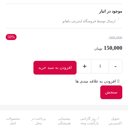
موجود در انبار
ارسال توسط فروشگاه اینترنتی داهاتو
50%
300,000
150,000
تومان
+
-
افزودن به سبد خرید
فروش
ویژه
افزودن به علاقه مندی ها
ژل
سنجش
چهار
کاره
حلزون
حجم
تحویل
7 روز گارانتی
پشتیبانی
پرداخت در
محصولات
اکسپرس
بازگشت وجه
همیشگی
محل
اصل
300