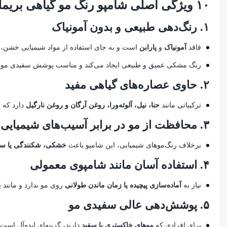
۱۰ ویژگی اصلی شامپو رنگ مو گیاهی بریملس مشکی ۵۰۰ میل
۱.
رنگ‌دهی طبیعی و بدون آمونیاک
فاقد
آمونیاک
و
پارابن
است و به جای استفاده از مواد شیمیایی خشن، از
رنگ مشکی عمیق و طبیعی ایجاد می‌کند و مناسب پوشش سفیدی مو
۲.
حاوی عصاره‌های گیاهی مفید
ترکیباتی مانند
حنا، نیل، آلوئه‌ورا، روغن آرگان و روغن نارگیل
دارد که ع
۳.
محافظت از مو در برابر آسیب‌های شیمیایی
برخلاف رنگ‌موهای شیمیایی، این شامپو باعث
خشکی، شکنندگی یا س
۴.
استفاده آسان مانند شامپوی معمولی
نیاز به
آماده‌سازی پیچیده یا زمان ماندن طولانی
روی مو ندارد و مانند
۵.
پوشش‌دهی عالی سفیدی مو
برای افرادی که
موهای خاکستری یا سفید
دارند، گزینه‌ای ایده‌آل است