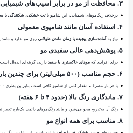
۳.
محافظت از مو در برابر آسیب‌های شیمیایی
برخلاف رنگ‌موهای شیمیایی، این شامپو باعث
خشکی، شکنندگی یا س
۴.
استفاده آسان مانند شامپوی معمولی
نیاز به
آماده‌سازی پیچیده یا زمان ماندن طولانی
روی مو ندارد و مانند
۵.
پوشش‌دهی عالی سفیدی مو
برای افرادی که
موهای خاکستری یا سفید
دارند، گزینه‌ای ایده‌آل است
۶.
حجم مناسب (۵۰۰ میلی‌لیتر) برای چندین بار استفاده
با هر بار مصرف، مقدار کمی از شامپو کافی است، بنابراین بطری ۵۰۰ میلی‌لیتری آن
۷.
ماندگاری رنگ بالا (حدود ۴ تا ۶ هفته)
رنگ آن به‌تدریج محو می‌شود و مانند رنگ‌موهای دائمی یک‌باره تغییر نم
۸.
مناسب برای همه انواع مو
چه موهای
چرب، خشک، فر یا صاف
داشته باشید، این شامپو رنگ مو 