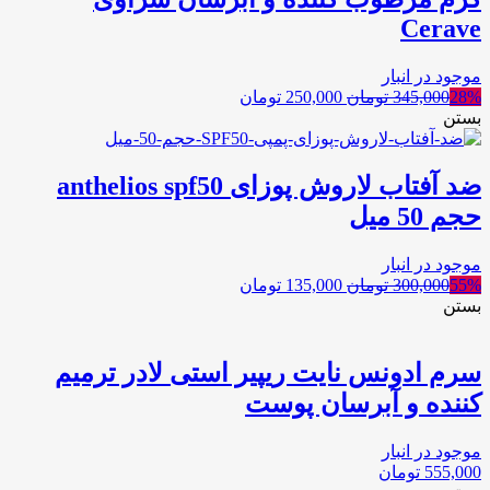
Cerave
موجود در انبار
28%
345,000
تومان
250,000
تومان
بستن
ضد آفتاب لاروش پوزای anthelios spf50
حجم 50 میل
موجود در انبار
55%
300,000
تومان
135,000
تومان
بستن
سرم ادونس نایت ریپیر استی لادر ترمیم
کننده و آبرسان پوست
موجود در انبار
555,000
تومان