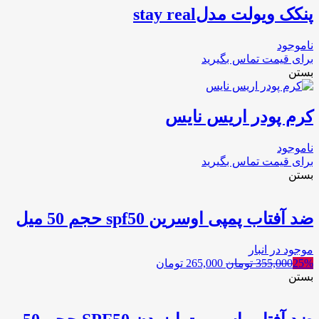
پنکک ویولت مدلstay real
ناموجود
برای قیمت تماس بگیرید
بستن
کرم پودر اریس نایس
ناموجود
برای قیمت تماس بگیرید
بستن
ضد آفتاب پمپی اوسرین spf50 حجم 50 میل
موجود در انبار
25%
355,000
تومان
265,000
تومان
بستن