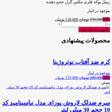
ریمل پوکه فلزی مکس گرل حجم دهنده
موجود در انبار
53%
250,000
تومان
118,600
تومان
ریمل
+
-
پوکه
افزودن به سبد خرید
فلزی
مکس
محصولات پیشنهادی
گرل
حجم
دهنده
عدد
کرم ضد آفتاب نوتروژینا
موجود در انبار
55%
300,000
تومان
135,000
تومان
بستن
سرم ضدلک لاروش پوزای مدل نیاسینامید کد
10 حجم 30 میلی لیتر