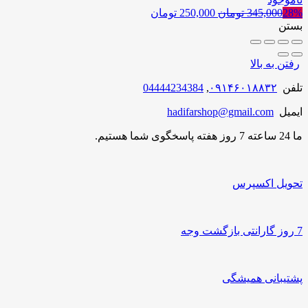
28%
345,000
تومان
250,000
تومان
بستن
رفتن به بالا
تلفن
۰۹۱۴۶۰۱۸۸۳۲
,
04444234384
ایمیل
hadifarshop@gmail.com
ما 24 ساعته 7 روز هفته پاسخگوی شما هستیم.
تحویل اکسپرس
7 روز گارانتی بازگشت وجه
پشتیبانی همیشگی