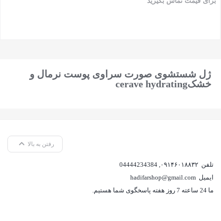
برای قیمت تماس بگیرید
بستن
ژل شستشوی صورت سراوی پوست نرمال و
خشکcerave hydrating
رفتن به بالا
تلفن
۰۹۱۴۶۰۱۸۸۳۲
,
04444234384
ایمیل
hadifarshop@gmail.com
ما 24 ساعته 7 روز هفته پاسخگوی شما هستیم.