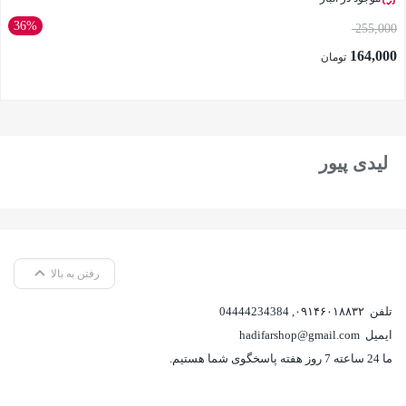
36%
255,000
164,000
تومان
بستن
لیدی پیور
رفتن به بالا
تلفن
۰۹۱۴۶۰۱۸۸۳۲
,
04444234384
ایمیل
hadifarshop@gmail.com
ما 24 ساعته 7 روز هفته پاسخگوی شما هستیم.