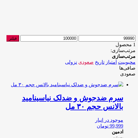
حداقل
حداکثر
فیلتر
قیمت
قیمت
1 محصول
مرتب‌سازی:
مرتب‌سازی
محبوبیت
امتیاز
تاریخ
صعودی
نزولی
صافی‌ها
صعودی
سرم ضدجوش و ضدلک نیاسینامید
بالانس حجم ۳۰ مل
موجود در انبار
99,999
تومان
ادمین
بستن