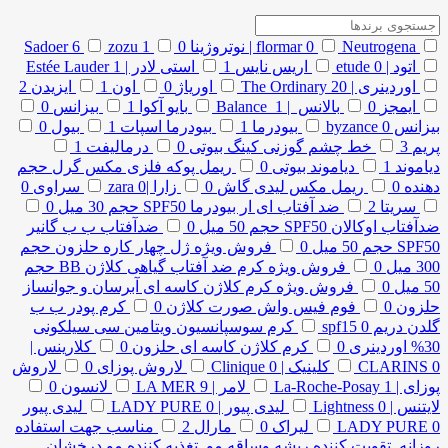
Neutrogena | نوتروژینا
0
flormar
0
1
zozu
6
Sadoer
اتود | etude
0
اریس نایس
1
استی لادر | Estée Lauder
1
اوردینری | The Ordinary
20
اوریاژ
0
اون
1
ایزیدن
2
ایمجز
0
بالانس | Balance
1
بایو آکوا
1
بیزانس
0
بیزانس byzance
0
بیودرما
1
بیودرما اسپات
1
بیول
0
پریم
3
خط چشم گوزنی کینگ بیوتی
0
درمالیفت
1
دیاموند
1
دیاموند بیوتی
0
ریمل پوکه فلزی مکس گرل حجم
دهنده
0
ریمل مکس لیدی گاش
0
زارا |zara
0
سراوی
0
سریتا
2
ضد آفتاب ای ار بیودرما SPF50 حجم 30 میل
0
ضدآفتاب اوکالان SPF50 حجم 50 میل
0
ضدآفتاب ب ب گانیر
SPF50 حجم 50 میل
0
فروش ویژه ژل چهار کاره حلزون حجم
300 میل
0
فروش ویژه کرم ضد آفتاب گیاهی کلاژن BB حجم
50 میل
0
فروش ویژه کرم کلاژن کاسه ای آبرسان و جوانساز
حلزون
0
فوم فیس واش صورت کلاژن
0
کرم پودر ب ب
گلدن دریم spf15
0
کرم سوسپانسیون ویتامین سی سیلکونی
30% اوردینری
0
کرم کلاژن کاسه ای حلزون
0
کلارینس |
0
CLARINS
کلینیک | Clinique
0
لاروش پوزای
0
لاروش
پوزای | La-Roche-Posay
1
لامر | LA MER
9
لانسون
0
لایتنس | Lightness
0
لیدی پیور | LADY PURE
0
لیدی پیور
0
LADY PURE
لیراک
0
مارال
2
مناسب جهت استفاده
روزانه تقویت کننده ریشه وساقه مو تغذیه کننده مو درخشان