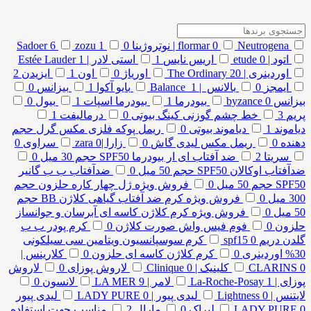
Neutrogena | نوتروژینا
0
flormar
0
1
zozu
6
Sadoer
اتود | etude
0
اریس نایس
1
استی لادر | Estée Lauder
1
اوردینری | The Ordinary
20
اوریاژ
0
اون
1
ایزیدن
2
ایمجز
0
بالانس | Balance
1
بایو آکوا
1
بیزانس
0
بیزانس byzance
0
بیودرما
1
بیودرما اسپات
1
بیول
0
پریم
3
خط چشم گوزنی کینگ بیوتی
0
درمالیفت
1
دیاموند
1
دیاموند بیوتی
0
ریمل پوکه فلزی مکس گرل حجم
دهنده
0
ریمل مکس لیدی گاش
0
زارا |zara
0
سراوی
0
سریتا
2
ضد آفتاب ای ار بیودرما SPF50 حجم 30 میل
0
ضدآفتاب اوکالان SPF50 حجم 50 میل
0
ضدآفتاب ب ب گانیر
SPF50 حجم 50 میل
0
فروش ویژه ژل چهار کاره حلزون حجم
300 میل
0
فروش ویژه کرم ضد آفتاب گیاهی کلاژن BB حجم
50 میل
0
فروش ویژه کرم کلاژن کاسه ای آبرسان و جوانساز
حلزون
0
فوم فیس واش صورت کلاژن
0
کرم پودر ب ب
گلدن دریم spf15
0
کرم سوسپانسیون ویتامین سی سیلکونی
30% اوردینری
0
کرم کلاژن کاسه ای حلزون
0
کلارینس |
0
CLARINS
کلینیک | Clinique
0
لاروش پوزای
0
لاروش
پوزای | La-Roche-Posay
1
لامر | LA MER
9
لانسون
0
لایتنس | Lightness
0
لیدی پیور | LADY PURE
0
لیدی پیور
0
LADY PURE
لیراک
0
مارال
2
مناسب جهت استفاده