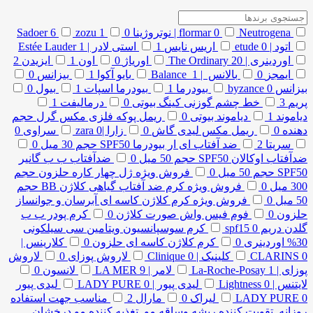
Neutrogena | نوتروژینا
0
flormar
0
1
zozu
6
Sadoer
اتود | etude
0
اریس نایس
1
استی لادر | Estée Lauder
1
اوردینری | The Ordinary
20
اوریاژ
0
اون
1
ایزیدن
2
ایمجز
0
بالانس | Balance
1
بایو آکوا
1
بیزانس
0
بیزانس byzance
0
بیودرما
1
بیودرما اسپات
1
بیول
0
پریم
3
خط چشم گوزنی کینگ بیوتی
0
درمالیفت
1
دیاموند
1
دیاموند بیوتی
0
ریمل پوکه فلزی مکس گرل حجم
دهنده
0
ریمل مکس لیدی گاش
0
زارا |zara
0
سراوی
0
سریتا
2
ضد آفتاب ای ار بیودرما SPF50 حجم 30 میل
0
ضدآفتاب اوکالان SPF50 حجم 50 میل
0
ضدآفتاب ب ب گانیر
SPF50 حجم 50 میل
0
فروش ویژه ژل چهار کاره حلزون حجم
300 میل
0
فروش ویژه کرم ضد آفتاب گیاهی کلاژن BB حجم
50 میل
0
فروش ویژه کرم کلاژن کاسه ای آبرسان و جوانساز
حلزون
0
فوم فیس واش صورت کلاژن
0
کرم پودر ب ب
گلدن دریم spf15
0
کرم سوسپانسیون ویتامین سی سیلکونی
30% اوردینری
0
کرم کلاژن کاسه ای حلزون
0
کلارینس |
0
CLARINS
کلینیک | Clinique
0
لاروش پوزای
0
لاروش
پوزای | La-Roche-Posay
1
لامر | LA MER
9
لانسون
0
لایتنس | Lightness
0
لیدی پیور | LADY PURE
0
لیدی پیور
0
LADY PURE
لیراک
0
مارال
2
مناسب جهت استفاده
روزانه تقویت کننده ریشه وساقه مو تغذیه کننده مو درخشان