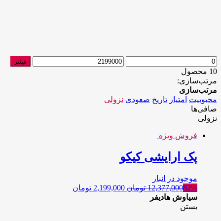
حداقل
حداکثر
فیلتر
قیمت
قیمت
10 محصول
مرتب‌سازی:
مرتب‌سازی
محبوبیت
امتیاز
تاریخ
صعودی
نزولی
صافی‌ها
نزولی
فروش ویژه
پک ارایشی کیکو
موجود در انبار
82%
12,377,000
تومان
2,199,000
تومان
سیاوش هادیفر
بستن