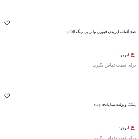
بستن
ضد آفتاب ایزیدن فیوژن واتر بی رنگ spf50
ناموجود
برای قیمت تماس بگیرید
بستن
پنکک ویولت مدلstay real
ناموجود
برای قیمت تماس بگیرید