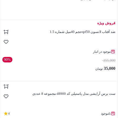
فروش ویژه
بستن
ضد آفتاب لانسون spf50حجم 40میل شماره 1.5
موجود در انبار
90%
355,000
35,000
تومان
بستن
ست برس آرایشی مدل پاستیلی کد d8900 مجموعه 8 عددی
ناموجود
4