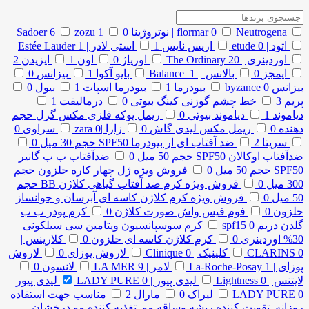
Neutrogena | نوتروژینا
0
flormar
0
1
zozu
6
Sadoer
اتود | etude
0
اریس نایس
1
استی لادر | Estée Lauder
1
اوردینری | The Ordinary
20
اوریاژ
0
اون
1
ایزیدن
2
ایمجز
0
بالانس | Balance
1
بایو آکوا
1
بیزانس
0
بیزانس byzance
0
بیودرما
1
بیودرما اسپات
1
بیول
0
پریم
3
خط چشم گوزنی کینگ بیوتی
0
درمالیفت
1
دیاموند
1
دیاموند بیوتی
0
ریمل پوکه فلزی مکس گرل حجم
دهنده
0
ریمل مکس لیدی گاش
0
زارا |zara
0
سراوی
0
سریتا
2
ضد آفتاب ای ار بیودرما SPF50 حجم 30 میل
0
ضدآفتاب اوکالان SPF50 حجم 50 میل
0
ضدآفتاب ب ب گانیر
SPF50 حجم 50 میل
0
فروش ویژه ژل چهار کاره حلزون حجم
300 میل
0
فروش ویژه کرم ضد آفتاب گیاهی کلاژن BB حجم
50 میل
0
فروش ویژه کرم کلاژن کاسه ای آبرسان و جوانساز
حلزون
0
فوم فیس واش صورت کلاژن
0
کرم پودر ب ب
گلدن دریم spf15
0
کرم سوسپانسیون ویتامین سی سیلکونی
30% اوردینری
0
کرم کلاژن کاسه ای حلزون
0
کلارینس |
0
CLARINS
کلینیک | Clinique
0
لاروش پوزای
0
لاروش
پوزای | La-Roche-Posay
1
لامر | LA MER
9
لانسون
0
لایتنس | Lightness
0
لیدی پیور | LADY PURE
0
لیدی پیور
0
LADY PURE
لیراک
0
مارال
2
مناسب جهت استفاده
روزانه تقویت کننده ریشه وساقه مو تغذیه کننده مو درخشان