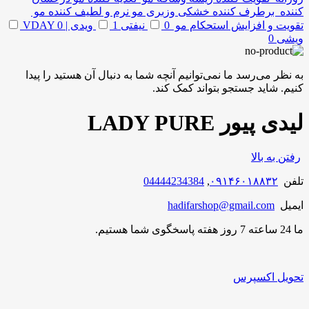
کننده برطرف کننده خشکی وزبری مو نرم و لطیف کننده مو
تقویت و افزایش استحکام مو
0
نیفتی
1
ویدی | VDAY
0
ویشی
0
به نظر می‌رسد ما نمی‌توانیم آنچه شما به دنبال آن هستید را پیدا
کنیم. شاید جستجو بتواند کمک کند.
لیدی پیور LADY PURE
رفتن به بالا
تلفن
۰۹۱۴۶۰۱۸۸۳۲
,
04444234384
ایمیل
hadifarshop@gmail.com
ما 24 ساعته 7 روز هفته پاسخگوی شما هستیم.
تحویل اکسپرس