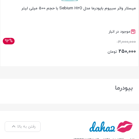
میسلار واتر سبیوم بایودرما مدل Sebium H2O با حجم 500 میلی لیتر
موجود در انبار
92%
3,000,000
250,000
تومان
بستن
بیودرما
رفتن به بالا