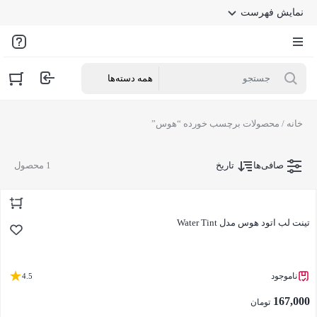
نمایش فهرست
خانه
/ محصولات برچسب خورده “هوس”
صافی‌ها
تاریخ
1 محصول
تینت لب اتود هوس مدل Water Tint
ناموجود
4.5
167,000
تومان