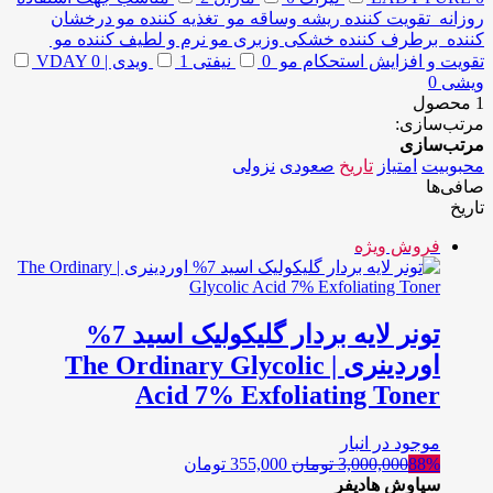
روزانه تقویت کننده ریشه وساقه مو تغذیه کننده مو درخشان
کننده برطرف کننده خشکی وزبری مو نرم و لطیف کننده مو
تقویت و افزایش استحکام مو
0
نیفتی
1
ویدی | VDAY
0
ویشی
0
1 محصول
مرتب‌سازی:
مرتب‌سازی
محبوبیت
امتیاز
تاریخ
صعودی
نزولی
صافی‌ها
تاریخ
فروش ویژه
تونر لایه بردار گلیکولیک اسید 7%
اوردینری | The Ordinary Glycolic
Acid 7% Exfoliating Toner
موجود در انبار
88%
3,000,000
تومان
355,000
تومان
سیاوش هادیفر