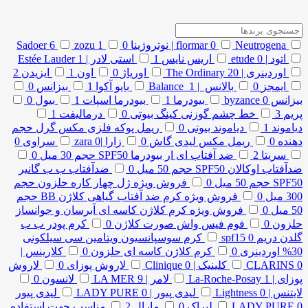
Neutrogena | نوتروژینا
0
flormar
0
1
zozu
6
Sadoer
اتود | etude
0
اریس نایس
1
استی لادر | Estée Lauder
1
اوردینری | The Ordinary
20
اوریاژ
0
اون
1
ایزیدن
2
ایمجز
0
بالانس | Balance
1
بایو آکوا
1
بیزانس
0
بیزانس byzance
0
بیودرما
1
بیودرما اسپات
1
بیول
0
پریم
3
خط چشم گوزنی کینگ بیوتی
0
درمالیفت
1
دیاموند
1
دیاموند بیوتی
0
ریمل پوکه فلزی مکس گرل حجم
دهنده
0
ریمل مکس لیدی گاش
0
زارا |zara
0
سراوی
0
سریتا
2
ضد آفتاب ای ار بیودرما SPF50 حجم 30 میل
0
ضدآفتاب اوکالان SPF50 حجم 50 میل
0
ضدآفتاب ب ب گانیر
SPF50 حجم 50 میل
0
فروش ویژه ژل چهار کاره حلزون حجم
300 میل
0
فروش ویژه کرم ضد آفتاب گیاهی کلاژن BB حجم
50 میل
0
فروش ویژه کرم کلاژن کاسه ای آبرسان و جوانساز
حلزون
0
فوم فیس واش صورت کلاژن
0
کرم پودر ب ب
گلدن دریم spf15
0
کرم سوسپانسیون ویتامین سی سیلکونی
30% اوردینری
0
کرم کلاژن کاسه ای حلزون
0
کلارینس |
0
CLARINS
کلینیک | Clinique
0
لاروش پوزای
0
لاروش
پوزای | La-Roche-Posay
1
لامر | LA MER
9
لانسون
0
لایتنس | Lightness
0
لیدی پیور | LADY PURE
0
لیدی پیور
0
LADY PURE
لیراک
0
مارال
2
مناسب جهت استفاده