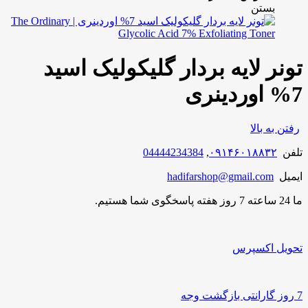
بستن
تونر لایه بردار گلیکولیک اسید
7% اوردینری
رفتن به بالا
تلفن
۰۹۱۴۶۰۱۸۸۳۲
,
04444234384
ایمیل
hadifarshop@gmail.com
ما 24 ساعته 7 روز هفته پاسخگوی شما هستیم.
تحویل اکسپرس
7 روز گارانتی بازگشت وجه