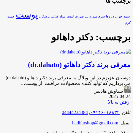
برچسب ها
پوست
اسپند
جوان‌
داروها
سرم
سم‌زدایی
صورت
لیفت
مواد غذایی
پزشکان
چشم
کرم
برچسب:
دکتر داهاتو
معرفی برند دکتر داهاتو (dr.dahato)
دوستان عزیزم در این وبلاگ به معرفی برند دکتر داهاتو (dr.dahato)
می پردازیم که تولید کننده محصولات مراقبت از پوست…
سیاوش هادیفر
2025-04-24
رفتن به بالا
تلفن
۰۹۱۴۶۰۱۸۸۳۲
,
04444234384
ایمیل
hadifarshop@gmail.com